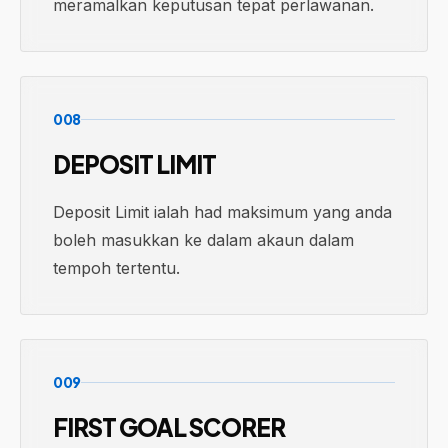
meramalkan keputusan tepat perlawanan.
008
DEPOSIT LIMIT
Deposit Limit ialah had maksimum yang anda
boleh masukkan ke dalam akaun dalam
tempoh tertentu.
009
FIRST GOAL SCORER