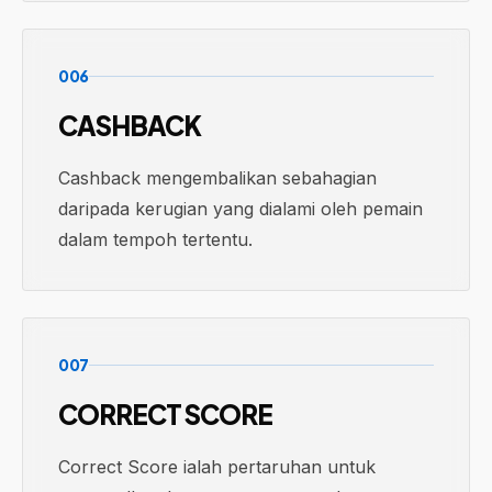
006
CASHBACK
Cashback mengembalikan sebahagian
daripada kerugian yang dialami oleh pemain
dalam tempoh tertentu.
007
CORRECT SCORE
Correct Score ialah pertaruhan untuk