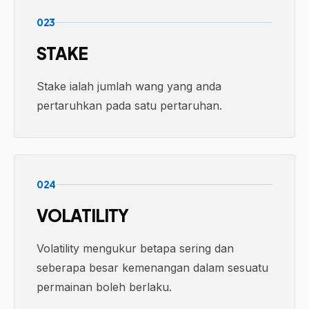
023
STAKE
Stake ialah jumlah wang yang anda
pertaruhkan pada satu pertaruhan.
024
VOLATILITY
Volatility mengukur betapa sering dan
seberapa besar kemenangan dalam sesuatu
permainan boleh berlaku.